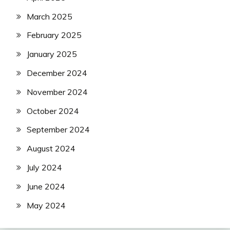
March 2025
February 2025
January 2025
December 2024
November 2024
October 2024
September 2024
August 2024
July 2024
June 2024
May 2024