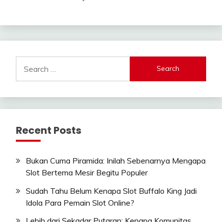
Search
for:
Recent Posts
Bukan Cuma Piramida: Inilah Sebenarnya Mengapa
Slot Bertema Mesir Begitu Populer
Sudah Tahu Belum Kenapa Slot Buffalo King Jadi
Idola Para Pemain Slot Online?
Lebih dari Sekadar Putaran: Kenapa Komunitas