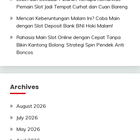
Pemain Slot Jadi Tempat Curhat dan Cuan Bareng
Mencari Keberuntungan Malam Ini? Coba Main
dengan Slot Deposit Bank BNI Hoki Malam!
Rahasia Main Slot Online dengan Cepat Tanpa
Bikin Kantong Bolong: Strategi Spin Pendek Anti
Boncos
Archives
August 2026
July 2026
May 2026