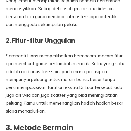
yang lembut menciptakan kejadian bermain bertambah
mengasyikkan. Setiap detil asal gim ini satu didesain
bersama teliti guna membuat atmosfer siapa autentik
dan menggoda sekumpulan pelaku.
2. Fitur-fitur Unggulan
Serengeti Lions memperlihatkan bermacam-macam fitur
apa membuat game bertambah menarik. Keliru yang satu
adalah ciri bonus free spin, pada mana partisipan
mempunyai peluang untuk meraih bonus besar tanpa
perlu memposisikan taruhan ekstra.Di Luar tersebut, ada
juga ciri wild dan juga scatter yang bisa meningkatkan
peluang Kamu untuk memenangkan hadiah hadiah besar
siapa menggiurkan.
3. Metode Bermain