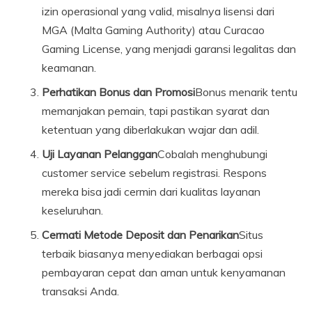
izin operasional yang valid, misalnya lisensi dari
MGA (Malta Gaming Authority) atau Curacao
Gaming License, yang menjadi garansi legalitas dan
keamanan.
Perhatikan Bonus dan Promosi
Bonus menarik tentu
memanjakan pemain, tapi pastikan syarat dan
ketentuan yang diberlakukan wajar dan adil.
Uji Layanan Pelanggan
Cobalah menghubungi
customer service sebelum registrasi. Respons
mereka bisa jadi cermin dari kualitas layanan
keseluruhan.
Cermati Metode Deposit dan Penarikan
Situs
terbaik biasanya menyediakan berbagai opsi
pembayaran cepat dan aman untuk kenyamanan
transaksi Anda.