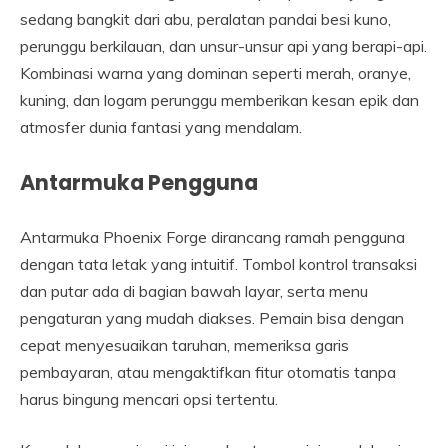
sedang bangkit dari abu, peralatan pandai besi kuno,
perunggu berkilauan, dan unsur-unsur api yang berapi-api.
Kombinasi warna yang dominan seperti merah, oranye,
kuning, dan logam perunggu memberikan kesan epik dan
atmosfer dunia fantasi yang mendalam.
Antarmuka Pengguna
Antarmuka Phoenix Forge dirancang ramah pengguna
dengan tata letak yang intuitif. Tombol kontrol transaksi
dan putar ada di bagian bawah layar, serta menu
pengaturan yang mudah diakses. Pemain bisa dengan
cepat menyesuaikan taruhan, memeriksa garis
pembayaran, atau mengaktifkan fitur otomatis tanpa
harus bingung mencari opsi tertentu.