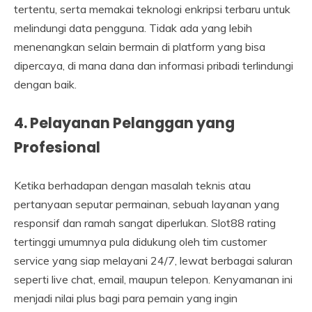
tertentu, serta memakai teknologi enkripsi terbaru untuk
melindungi data pengguna. Tidak ada yang lebih
menenangkan selain bermain di platform yang bisa
dipercaya, di mana dana dan informasi pribadi terlindungi
dengan baik.
4. Pelayanan Pelanggan yang
Profesional
Ketika berhadapan dengan masalah teknis atau
pertanyaan seputar permainan, sebuah layanan yang
responsif dan ramah sangat diperlukan. Slot88 rating
tertinggi umumnya pula didukung oleh tim customer
service yang siap melayani 24/7, lewat berbagai saluran
seperti live chat, email, maupun telepon. Kenyamanan ini
menjadi nilai plus bagi para pemain yang ingin