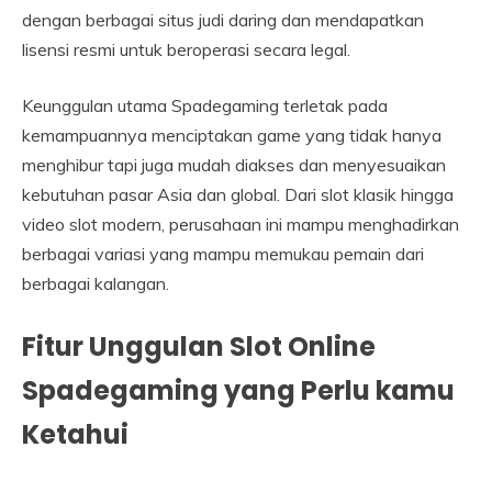
dengan berbagai situs judi daring dan mendapatkan
lisensi resmi untuk beroperasi secara legal.
Keunggulan utama Spadegaming terletak pada
kemampuannya menciptakan game yang tidak hanya
menghibur tapi juga mudah diakses dan menyesuaikan
kebutuhan pasar Asia dan global. Dari slot klasik hingga
video slot modern, perusahaan ini mampu menghadirkan
berbagai variasi yang mampu memukau pemain dari
berbagai kalangan.
Fitur Unggulan Slot Online
Spadegaming yang Perlu kamu
Ketahui