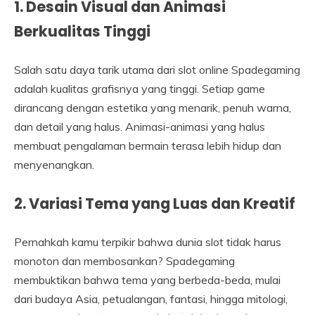
1. Desain Visual dan Animasi
Berkualitas Tinggi
Salah satu daya tarik utama dari slot online Spadegaming
adalah kualitas grafisnya yang tinggi. Setiap game
dirancang dengan estetika yang menarik, penuh warna,
dan detail yang halus. Animasi-animasi yang halus
membuat pengalaman bermain terasa lebih hidup dan
menyenangkan.
2. Variasi Tema yang Luas dan Kreatif
Pernahkah kamu terpikir bahwa dunia slot tidak harus
monoton dan membosankan? Spadegaming
membuktikan bahwa tema yang berbeda-beda, mulai
dari budaya Asia, petualangan, fantasi, hingga mitologi,