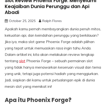
Slot Review Phoenix Forge: Menyelami
Keajaiban Dunia Perunggu dan Api
Abadi
October 25, 2025
Ralph Flores
Apakah kamu pernah membayangkan dunia penuh mitos,
kekuatan api, dan keindahan perunggu yang berkilauan?
Jika iya, maka slot game Phoenix Forge adalah pilihan
yang tepat untuk memuaskan rasa ingin tahu Anda.
Dalam artikel ini, kita akan melakukan review lengkap
tentang
slot
Phoenix Forge – sebuah permainan slot
yang tidak hanya menawarkan keseruan visual dan tema
yang unik, tetapi juga potensi hadiah yang menggiurkan.
Jadi, siapkan diri kamu untuk petualangan epik di dunia
mesin slot yang memikat ini!
Apa itu Phoenix Forge?