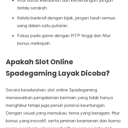
Atur batas kekalahan dan kemenangan, jangan
terlalu serakah.
Kelola bankroll dengan bijak, jangan taruh semua
uang dalam satu putaran.
Fokus pada game dengan RTP tinggi dan fitur
bonus melimpah.
Apakah Slot Online
Spadegaming Layak Dicoba?
Secara keseluruhan, slot online Spadegaming
menawarkan pengalaman bermain yang tidak hanya
menghibur tetapi juga penuh potensi keuntungan.
Dengan visual yang memukau, tema yang beragam, fitur
bonus yang inovatif, serta jaminan keamanan dan lisensi