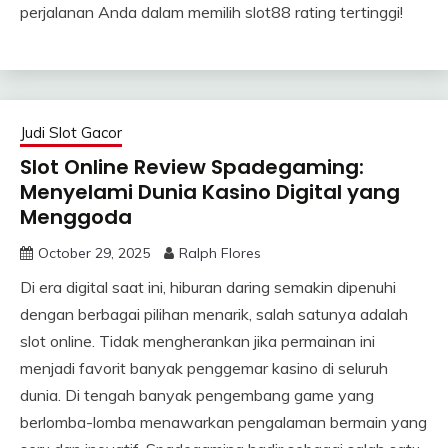
perjalanan Anda dalam memilih slot88 rating tertinggi!
Judi Slot Gacor
Slot Online Review Spadegaming:
Menyelami Dunia Kasino Digital yang
Menggoda
October 29, 2025
Ralph Flores
Di era digital saat ini, hiburan daring semakin dipenuhi
dengan berbagai pilihan menarik, salah satunya adalah
slot online. Tidak mengherankan jika permainan ini
menjadi favorit banyak penggemar kasino di seluruh
dunia. Di tengah banyak pengembang game yang
berlomba-lomba menawarkan pengalaman bermain yang