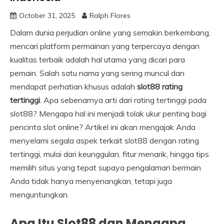
October 31, 2025
Ralph Flores
Dalam dunia perjudian online yang semakin berkembang,
mencari platform permainan yang terpercaya dengan
kualitas terbaik adalah hal utama yang dicari para
pemain. Salah satu nama yang sering muncul dan
mendapat perhatian khusus adalah
slot88 rating
tertinggi
. Apa sebenarnya arti dari rating tertinggi pada
slot88? Mengapa hal ini menjadi tolak ukur penting bagi
pencinta slot online? Artikel ini akan mengajak Anda
menyelami segala aspek terkait slot88 dengan rating
tertinggi, mulai dari keunggulan, fitur menarik, hingga tips
memilih situs yang tepat supaya pengalaman bermain
Anda tidak hanya menyenangkan, tetapi juga
menguntungkan.
Apa Itu Slot88 dan Mengapa