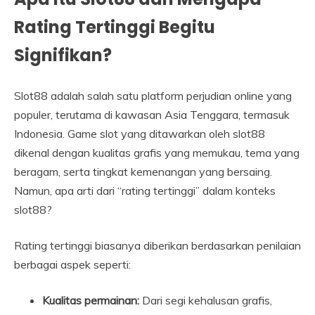
Rating Tertinggi Begitu
Signifikan?
Slot88 adalah salah satu platform perjudian online yang
populer, terutama di kawasan Asia Tenggara, termasuk
Indonesia. Game slot yang ditawarkan oleh slot88
dikenal dengan kualitas grafis yang memukau, tema yang
beragam, serta tingkat kemenangan yang bersaing.
Namun, apa arti dari “rating tertinggi” dalam konteks
slot88?
Rating tertinggi biasanya diberikan berdasarkan penilaian
berbagai aspek seperti:
Kualitas permainan:
Dari segi kehalusan grafis,