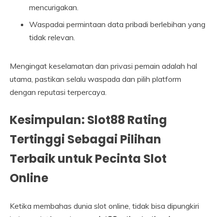
mencurigakan.
Waspadai permintaan data pribadi berlebihan yang
tidak relevan.
Mengingat keselamatan dan privasi pemain adalah hal
utama, pastikan selalu waspada dan pilih platform
dengan reputasi terpercaya.
Kesimpulan: Slot88 Rating
Tertinggi Sebagai Pilihan
Terbaik untuk Pecinta Slot
Online
Ketika membahas dunia slot online, tidak bisa dipungkiri