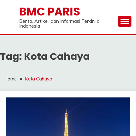
Skip
BMC PARIS
to
content
Berita, Artikel, dan Informasi Terkini di
Indonesia
Tag:
Kota Cahaya
Home
Kota Cahaya