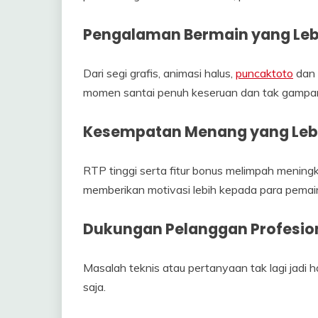
Pengalaman Bermain yang Le
Dari segi grafis, animasi halus,
puncaktoto
dan 
momen santai penuh keseruan dan tak gamp
Kesempatan Menang yang Lebi
RTP tinggi serta fitur bonus melimpah menin
memberikan motivasi lebih kepada para pemai
Dukungan Pelanggan Profesio
Masalah teknis atau pertanyaan tak lagi jadi
saja.