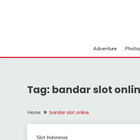
Skip
to
content
Adventure
Photo
Tag:
bandar slot onli
Home
bandar slot online
Slot Indonesia