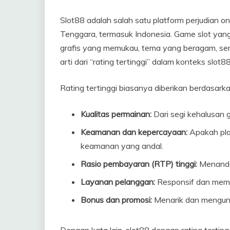
Slot88 adalah salah satu platform perjudian o
Tenggara, termasuk Indonesia. Game slot yang
grafis yang memukau, tema yang beragam, se
arti dari “rating tertinggi” dalam konteks slot8
Rating tertinggi biasanya diberikan berdasarka
Kualitas permainan:
Dari segi kehalusan gr
Keamanan dan kepercayaan:
Apakah plat
keamanan yang andal.
Rasio pembayaran (RTP) tinggi:
Menandak
Layanan pelanggan:
Responsif dan memba
Bonus dan promosi:
Menarik dan mengunt