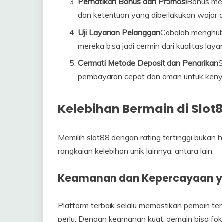
Perhatikan Bonus dan Promosi
Bonus men
dan ketentuan yang diberlakukan wajar d
Uji Layanan Pelanggan
Cobalah menghubu
mereka bisa jadi cermin dari kualitas lay
Cermati Metode Deposit dan Penarikan
S
pembayaran cepat dan aman untuk keny
Kelebihan Bermain di Slot
Memilih slot88 dengan rating tertinggi bukan
rangkaian kelebihan unik lainnya, antara lain:
Keamanan dan Kepercayaan y
Platform terbaik selalu memastikan pemain terl
perlu. Dengan keamanan kuat, pemain bisa fok