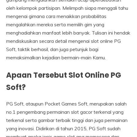
oleh kelompok partisipan. Melimpah siapa menggali tahu
mengenai gimana cara menaikkan probabilitas
mengalahkan mereka serta memilih gim yang
menghadiahkan manfaat lebih banyak. Tulisan ini hendak
mendiskusikan secara detail mengenai slot online PG
Soft, taktik berhasil, dan juga petunjuk bagi
memaksimalkan kejadian bermain-main Kamu.
Apaan Tersebut Slot Online PG
Soft?
PG Soft, ataupun Pocket Games Soft, merupakan salah
no.1 pengembang permainan slot gacor terkenal yang
terkenal serta gambar terbaik tinggi dan juga permainan
yang inovasi. Didirikan di tahun 2015, PG Soft sudah
membuat aneka jenis game slot apa memesona dan