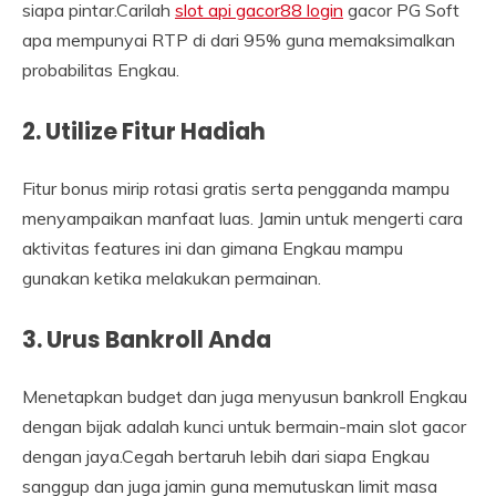
siapa pintar.Carilah
slot api gacor88 login
gacor PG Soft
apa mempunyai RTP di dari 95% guna memaksimalkan
probabilitas Engkau.
2. Utilize Fitur Hadiah
Fitur bonus mirip rotasi gratis serta pengganda mampu
menyampaikan manfaat luas. Jamin untuk mengerti cara
aktivitas features ini dan gimana Engkau mampu
gunakan ketika melakukan permainan.
3. Urus Bankroll Anda
Menetapkan budget dan juga menyusun bankroll Engkau
dengan bijak adalah kunci untuk bermain-main slot gacor
dengan jaya.Cegah bertaruh lebih dari siapa Engkau
sanggup dan juga jamin guna memutuskan limit masa