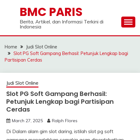
Skip
BMC PARIS
to
content
Berita, Artikel, dan Informasi Terkini di
Indonesia
Home
Judi Slot Online
Slot PG Soft Gampang Berhasil: Petunjuk Lengkap bagi
Partisipan Cerdas
Judi Slot Online
Slot PG Soft Gampang Berhasil:
Petunjuk Lengkap bagi Partisipan
Cerdas
March 27, 2025
Ralph Flores
Di Dalam alam gim slot daring, istilah slot pg soft
gampang mengalahkan semakin acap diperdebatkan