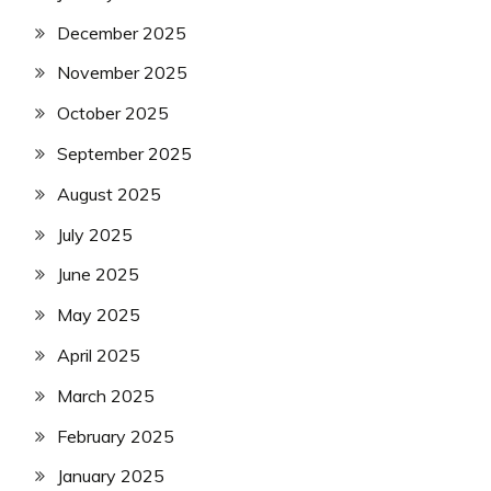
December 2025
November 2025
October 2025
September 2025
August 2025
July 2025
June 2025
May 2025
April 2025
March 2025
February 2025
January 2025