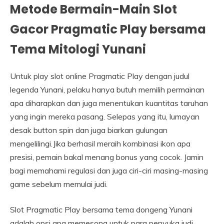
Metode Bermain-Main Slot
Gacor Pragmatic Play bersama
Tema Mitologi Yunani
Untuk play slot online Pragmatic Play dengan judul
legenda Yunani, pelaku hanya butuh memilih permainan
apa diharapkan dan juga menentukan kuantitas taruhan
yang ingin mereka pasang. Selepas yang itu, lumayan
desak button spin dan juga biarkan gulungan
mengelilingi.Jika berhasil meraih kombinasi ikon apa
presisi, pemain bakal menang bonus yang cocok. Jamin
bagi memahami regulasi dan juga ciri-ciri masing-masing
game sebelum memulai judi.
Slot Pragmatic Play bersama tema dongeng Yunani
adalah opsi apa memesona untuk para penyuka judi