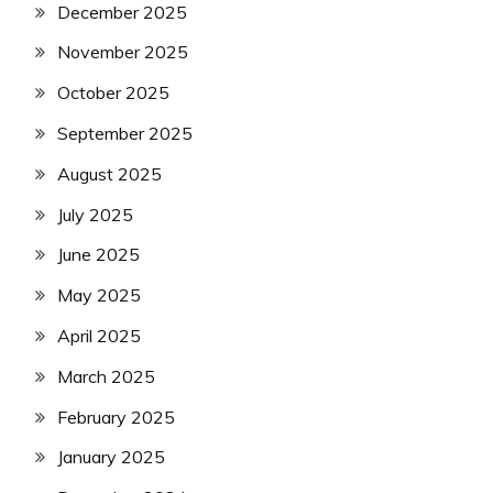
December 2025
November 2025
October 2025
September 2025
August 2025
July 2025
June 2025
May 2025
April 2025
March 2025
February 2025
January 2025