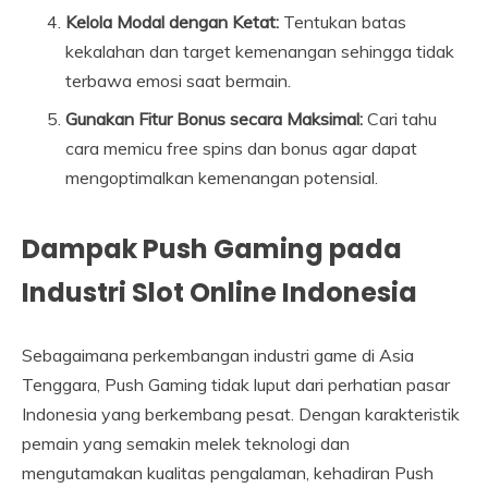
Kelola Modal dengan Ketat:
Tentukan batas
kekalahan dan target kemenangan sehingga tidak
terbawa emosi saat bermain.
Gunakan Fitur Bonus secara Maksimal:
Cari tahu
cara memicu free spins dan bonus agar dapat
mengoptimalkan kemenangan potensial.
Dampak Push Gaming pada
Industri Slot Online Indonesia
Sebagaimana perkembangan industri game di Asia
Tenggara, Push Gaming tidak luput dari perhatian pasar
Indonesia yang berkembang pesat. Dengan karakteristik
pemain yang semakin melek teknologi dan
mengutamakan kualitas pengalaman, kehadiran Push