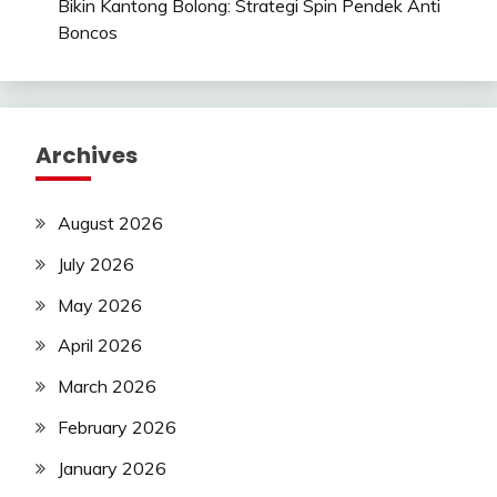
Bikin Kantong Bolong: Strategi Spin Pendek Anti
Boncos
Archives
August 2026
July 2026
May 2026
April 2026
March 2026
February 2026
January 2026