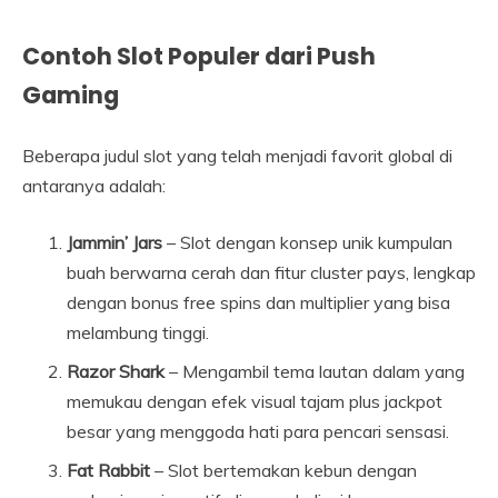
Contoh Slot Populer dari Push
Gaming
Beberapa judul slot yang telah menjadi favorit global di
antaranya adalah:
Jammin’ Jars
– Slot dengan konsep unik kumpulan
buah berwarna cerah dan fitur cluster pays, lengkap
dengan bonus free spins dan multiplier yang bisa
melambung tinggi.
Razor Shark
– Mengambil tema lautan dalam yang
memukau dengan efek visual tajam plus jackpot
besar yang menggoda hati para pencari sensasi.
Fat Rabbit
– Slot bertemakan kebun dengan