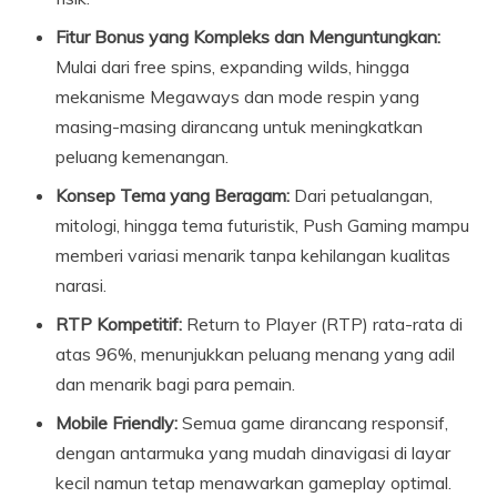
Fitur Bonus yang Kompleks dan Menguntungkan:
Mulai dari free spins, expanding wilds, hingga
mekanisme Megaways dan mode respin yang
masing-masing dirancang untuk meningkatkan
peluang kemenangan.
Konsep Tema yang Beragam:
Dari petualangan,
mitologi, hingga tema futuristik, Push Gaming mampu
memberi variasi menarik tanpa kehilangan kualitas
narasi.
RTP Kompetitif:
Return to Player (RTP) rata-rata di
atas 96%, menunjukkan peluang menang yang adil
dan menarik bagi para pemain.
Mobile Friendly:
Semua game dirancang responsif,
dengan antarmuka yang mudah dinavigasi di layar
kecil namun tetap menawarkan gameplay optimal.