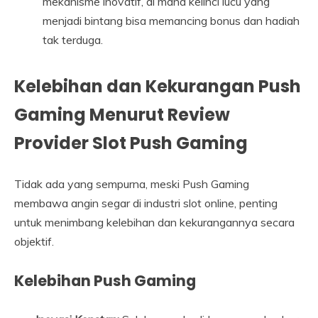
mekanisme inovatif, di mana kelinci lucu yang
menjadi bintang bisa memancing bonus dan hadiah
tak terduga.
Kelebihan dan Kekurangan Push
Gaming Menurut Review
Provider Slot Push Gaming
Tidak ada yang sempurna, meski Push Gaming
membawa angin segar di industri slot online, penting
untuk menimbang kelebihan dan kekurangannya secara
objektif.
Kelebihan Push Gaming