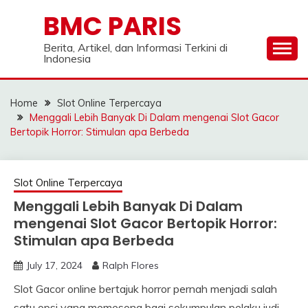
Skip
BMC PARIS
to
content
Berita, Artikel, dan Informasi Terkini di
Indonesia
Home
Slot Online Terpercaya
Menggali Lebih Banyak Di Dalam mengenai Slot Gacor
Bertopik Horror: Stimulan apa Berbeda
Slot Online Terpercaya
Menggali Lebih Banyak Di Dalam
mengenai Slot Gacor Bertopik Horror:
Stimulan apa Berbeda
July 17, 2024
Ralph Flores
Slot Gacor online bertajuk horror pernah menjadi salah
satu opsi yang memesona bagi sekumpulan pelaku judi