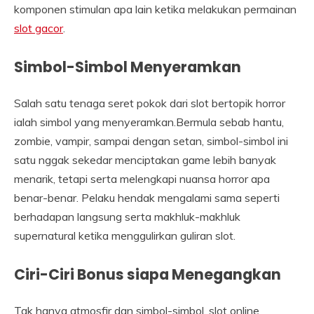
komponen stimulan apa lain ketika melakukan permainan
slot gacor
.
Simbol-Simbol Menyeramkan
Salah satu tenaga seret pokok dari slot bertopik horror
ialah simbol yang menyeramkan.Bermula sebab hantu,
zombie, vampir, sampai dengan setan, simbol-simbol ini
satu nggak sekedar menciptakan game lebih banyak
menarik, tetapi serta melengkapi nuansa horror apa
benar-benar. Pelaku hendak mengalami sama seperti
berhadapan langsung serta makhluk-makhluk
supernatural ketika menggulirkan guliran slot.
Ciri-Ciri Bonus siapa Menegangkan
Tak hanya atmosfir dan simbol-simbol, slot online